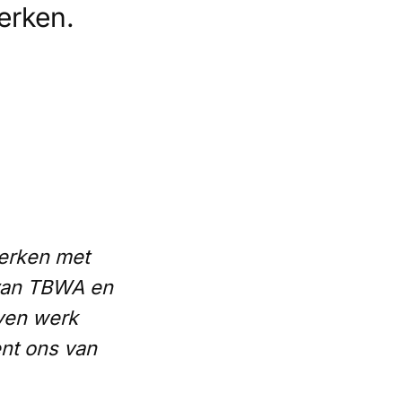
erken.
merken met
 van TBWA en
ven werk
ent ons van