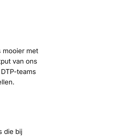
s mooier met
tput van ons
n DTP-teams
llen.
 die bij