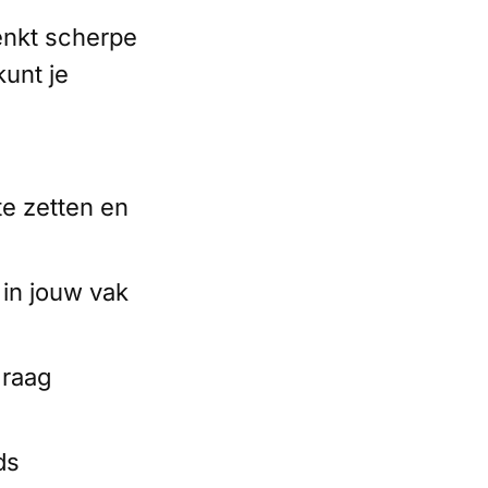
enkt scherpe
unt je
e zetten en
 in jouw vak
graag
ds