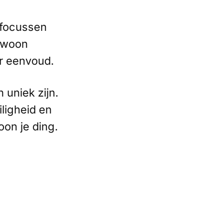
n focussen
gewoon
ar eenvoud.
 uniek zijn.
ligheid en
oon je ding.