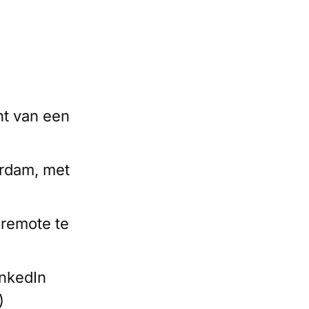
ht van een
erdam, met
 remote te
inkedIn
)