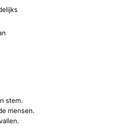
elijks
an
n stem.
 de mensen.
vallen.