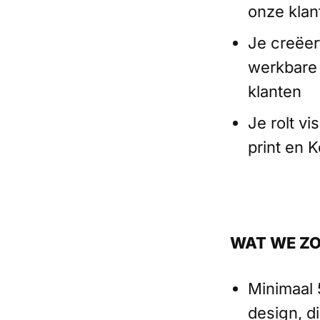
onze klan
Je creëert
werkbare 
klanten
Je rolt vi
print en 
WAT WE Z
Minimaal 5
design, di