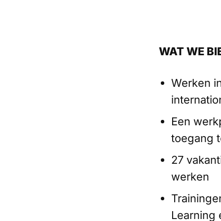
WAT WE BI
Werken in
internati
Een werkp
toegang 
27 vakant
werken
Traininge
Learning 