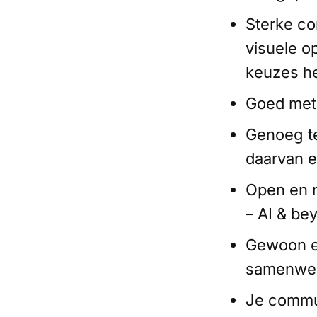
Sterke co
visuele o
keuzes he
Goed met 
Genoeg te
daarvan 
Open en n
– AI & be
Gewoon ee
samenwe
Je commun