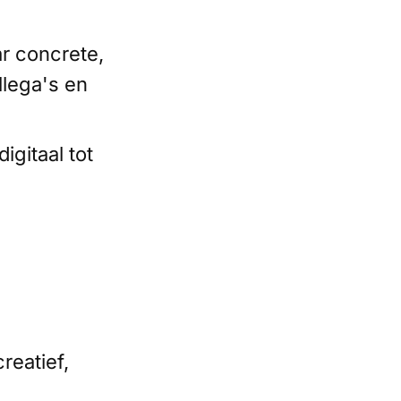
ar concrete,
llega's en
digitaal tot
reatief,